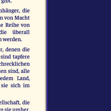
 gibt.
nhänger, die
en von Macht
ne Reihe von
ie überall
n werden.
r, denen die
sind tapfere
chrecklichen
en sind, alle
jedem Land,
 sie sich im
llschaft, die
en sie umher,