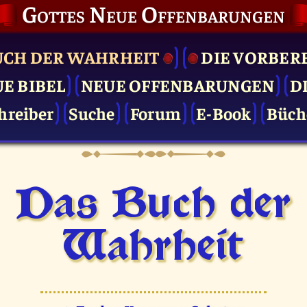
Gottes Neue Offenbarungen
UCH DER WAHRHEIT
DIE VOR­BER
UE BIBEL
NEUE OFFENBARUNGEN
D
hreiber
Suche
Forum
E-Book
Büch
Das Buch der
Wahrheit