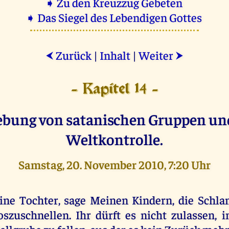
➧ Zu den Kreuzzug Gebeten
➧ Das Siegel des Lebendigen Gottes
Zurück
|
Inhalt
|
Weiter
⮜
⮞
- Kapitel 14 -
bung von satanischen Gruppen und
Weltkontrolle.
Samstag, 20. November 2010, 7:20 Uhr
ine Tochter, sage Meinen Kindern, die Schlan
oszuschnellen. Ihr dürft es nicht zulassen, i