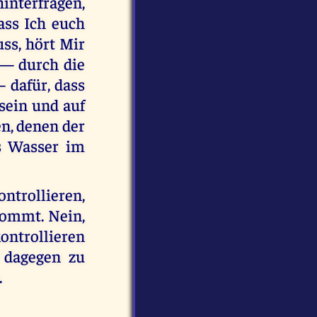
hinterfragen,
ass Ich euch
ss, hört Mir
h — durch die
 dafür, dass
 sein und auf
n, denen der
s Wasser im
ontrollieren,
kommt. Nein,
ontrollieren
h dagegen zu
.