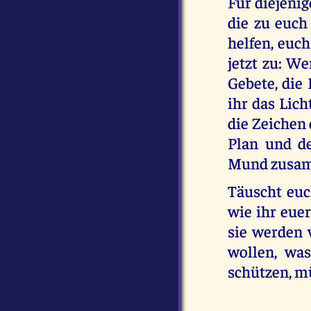
Für diejenig
die zu euch
helfen, euc
jetzt zu: We
Gebete, die
ihr das Lich
die Zeichen
Plan und d
Mund zusam
Täuscht euch
wie ihr eue
sie werden 
wollen, was
schützen, m