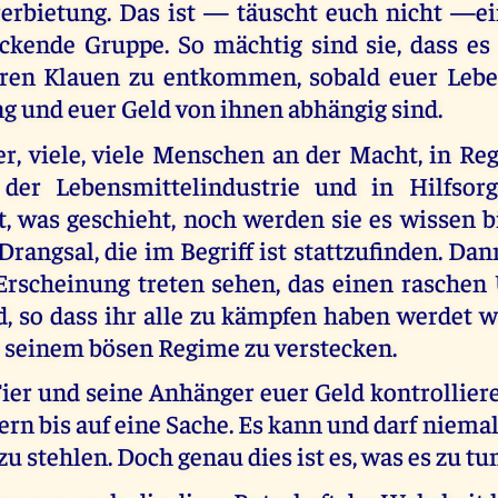
rerbietung. Das ist — täuscht euch nicht —e
ckende Gruppe. So mächtig sind sie, dass es
hren Klauen zu entkommen, sobald euer Lebe
g und euer Geld von ihnen abhängig sind.
r, viele, viele Menschen an der Macht, in Reg
der Lebensmittelindustrie und in Hilfsorg
t, was geschieht, noch werden sie es wissen 
rangsal, die im Begriff ist stattzufinden. Da
 Erscheinung treten sehen, das einen rasch
, so dass ihr alle zu kämpfen haben werdet w
 seinem bösen Regime zu verstecken.
ier und seine Anhänger euer Geld kontrollier
uern bis auf eine Sache. Es kann und darf niema
zu stehlen. Doch genau dies ist es, was es zu tu