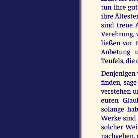
tun ihre gut
ihre Älteste
sind treue 
Verehrung, 
ließen vor 
Anbetung u
Teufels, di
Denjenigen 
finden, sage
verstehen u
euren Glau
solange hab
Werke sind i
solcher Weis
nachgehen, n