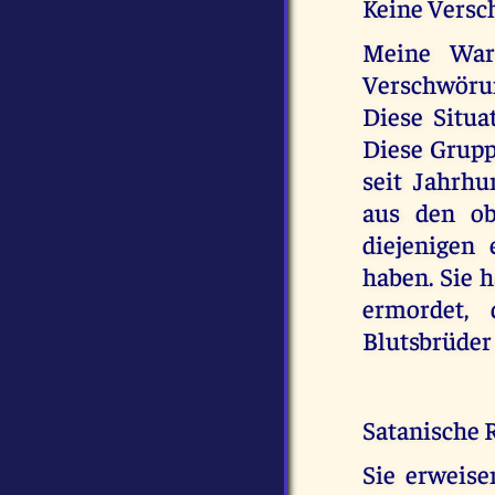
Keine Vers
Meine War
Verschwörun
Diese Situa
Diese Gruppe
seit Jahrhu
aus den ob
diejenigen
haben. Sie 
ermordet, 
Blutsbrüder
Satanische 
Sie erweise