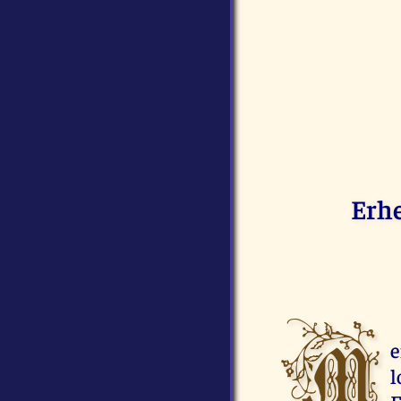
Erhe
M
e
l