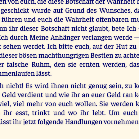
en von euch, die diese Botschaft der Wahrheit 
 geschickt wurde auf Grund des Wunsches, d
h führen und euch die Wahrheit offenbaren mu
nn ihr dieser Botschaft nicht glaubt, bete Ic
 Ich durch Meine Anhänger verlangen werde —
t sehen werdet. Ich bitte euch, auf der Hut zu
 dieser bösen machthungrigen Bestien zu achte
er falsche Ruhm, den sie ernten werden, da
menlaufen lässt.
 nicht! Es wird ihnen nicht genug sein, zu k
r Geld verdient und wie ihr an euer Geld ran 
viel, viel mehr von euch wollen. Sie werden k
 ihr esst, trinkt und wo ihr lebt. Um euc
üsst ihr jetzt folgende Handlungen vornehmen