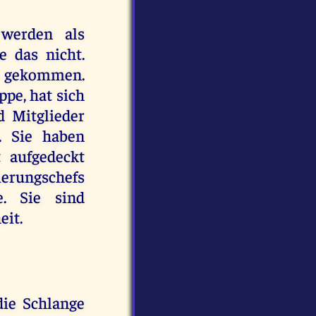
werden als
e das nicht.
ch gekommen.
ppe, hat sich
d Mitglieder
. Sie haben
 aufgedeckt
ierungschefs
e. Sie sind
eit.
die Schlange