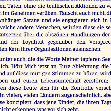
en Taten, ohne die teuflischen Aktionen zu v
n im Geheimen verüben. Täuscht euch nicht, d
Anhänger Satans und sie engagieren sich in 
welche andere Menschen, würden diese sie s
Entsetzen über die obszönen Handlungen der
nd der Loyalität gegenüber den Verspre
e den Kern ihrer Organisationen ausmachen.
unter euch, die die Worte Meiner tapferen Se
 Ich: Hört Mich jetzt an. Eure Ablehnung, di
nd auf diese mutigen Stimmen zu hören, wird
ben und euren Lebensunterhalt zerstören;
en diese Leute sich für die Kontrolle versc
n vielen, vielen Ländern augenscheinlich, abe
e konzipiert, dass jene Kinder, die ihren Ta
icht erkennen, was vor sich geht.