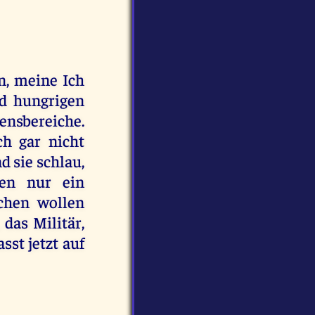
n, meine Ich
nd hungrigen
bensbereiche.
ch gar nicht
d sie schlau,
ben nur ein
schen wollen
das Militär,
sst jetzt auf