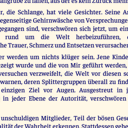
allgrube zu fallen, aus der es kein Zurück mehr
r, die Schlange, hat viele Gesichter. Seine A
gegenseitige Gehirnwäsche von Versprechung
gangen sind, verschwören sich jetzt, um ei
en rund um die Welt herbeizuführen, d
he Trauer, Schmerz und Entsetzen verursache
r werden um nichts klüger sein. Jene Kinde
zeigt wurde und die von Mir geführt werden, 
 versuchen verzweifelt, die Welt vor diesen s
arnen, deren Splittergruppen überall zu find
einzigen Ziel vor Augen. Ausgestreut in 
 in jeder Ebene der Autorität, verschwören
 unschuldigen Mitglieder, Teil der bösen Gese
alität der Wahrheit erkennen. Stattdessen geh