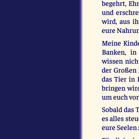
begehrt, Eh
und erschre
wird, aus i
eure Nahrun
Meine Kinde
Banken, in 
wissen nich
der Großen D
das Tier in
bringen wird
um euch vor
Sobald das T
es alles ste
eure Seelen 