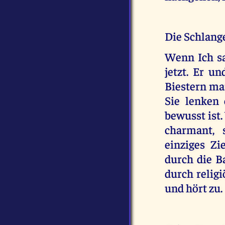
Die Schlange
Wenn Ich sa
jetzt. Er u
Biestern mar
Sie lenken 
bewusst ist.
charmant, 
einziges Zi
durch die B
durch religi
und hört zu.