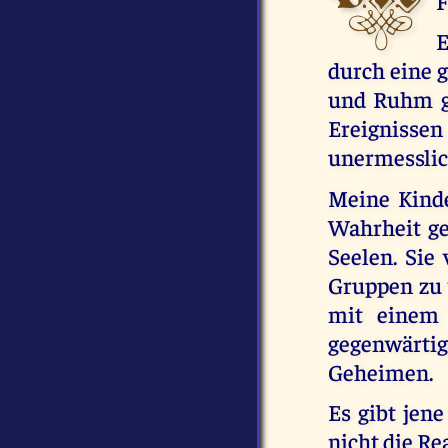
F
E
durch eine 
und Ruhm ge
Ereigniss
unermesslic
Meine Kinde
Wahrheit ge
Seelen. Sie
Gruppen zu w
mit einem 
gegenwärtig
Geheimen.
Es gibt jene
nicht die Re