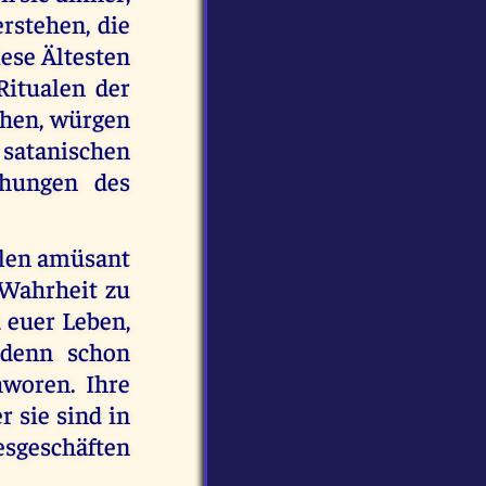
erstehen, die
iese Ältesten
Ritualen der
ehen, würgen
 satanischen
chungen des
elen amüsant
e Wahrheit zu
 euer Leben,
 denn schon
hworen. Ihre
r sie sind in
gesgeschäften