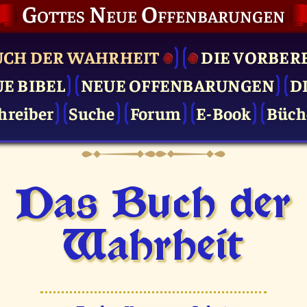
Gottes Neue Offenbarungen
UCH DER WAHRHEIT
DIE VOR­BER
UE BIBEL
NEUE OFFENBARUNGEN
D
hreiber
Suche
Forum
E-Book
Büch
Das Buch der
Wahrheit