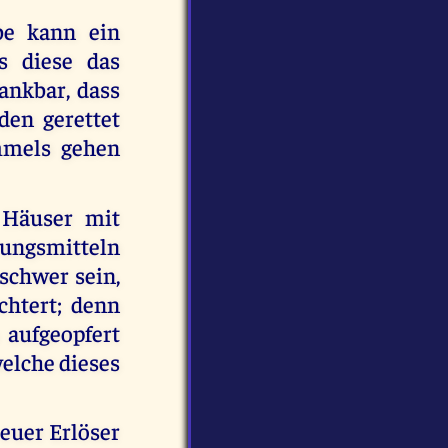
be kann ein
s diese das
ankbar, dass
den gerettet
mmels gehen
 Häuser mit
ungsmitteln
 schwer sein,
chtert; denn
 aufgeopfert
welche dieses
 euer Erlöser