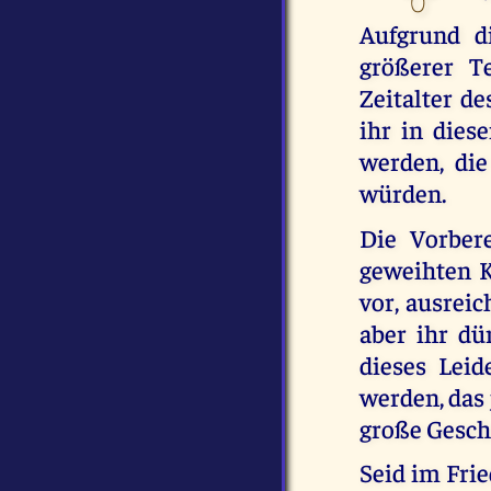
Aufgrund d
größerer T
Zeitalter d
ihr in dies
werden, di
würden.
Die Vorber
geweihten 
vor, ausreic
aber ihr dü
dieses Leid
werden, das 
große Gesc
Seid im Frie