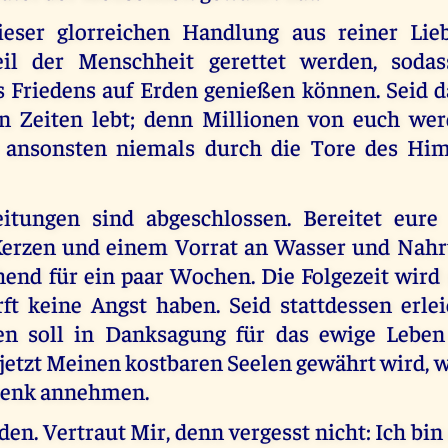
ieser glorreichen Handlung aus reiner Lie
eil der Menschheit gerettet werden, sodas
es Friedens auf Erden genießen können. Seid d
en Zeiten lebt; denn Millionen von euch wer
e ansonsten niemals durch die Tore des Hi
eitungen sind abgeschlossen. Bereitet eure
Kerzen und einem Vorrat an Wasser und Nahr
hend für ein paar Wochen. Die Folgezeit wird
rft keine Angst haben. Seid stattdessen erlei
en soll in Danksagung für das ewige Leben
jetzt Meinen kostbaren Seelen gewährt wird, 
henk annehmen.
den. Vertraut Mir, denn vergesst nicht: Ich bin