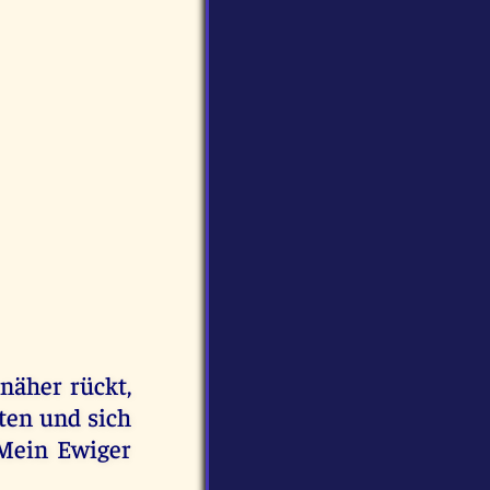
näher rückt,
ten und sich
 Mein Ewiger