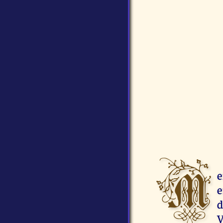
M
e
e
d
V