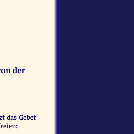
von der
tzt das Gebet
reien: