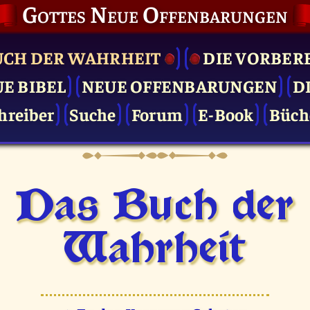
Gottes Neue Offenbarungen
UCH DER WAHRHEIT
DIE VOR­BER
UE BIBEL
NEUE OFFENBARUNGEN
D
hreiber
Suche
Forum
E-Book
Büch
Das Buch der
Wahrheit