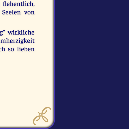
flehentlich,
 Seelen von
g“ wirkliche
armherzigkeit
ch so lieben