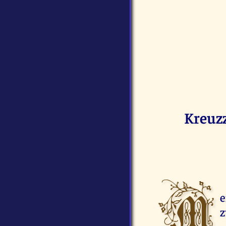
Kreuzz
M
e
z