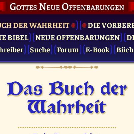
Gottes Neue Offenbarungen
UCH DER WAHRHEIT
DIE VOR­BER
UE BIBEL
NEUE OFFENBARUNGEN
D
hreiber
Suche
Forum
E-Book
Büch
Das Buch der
Wahrheit