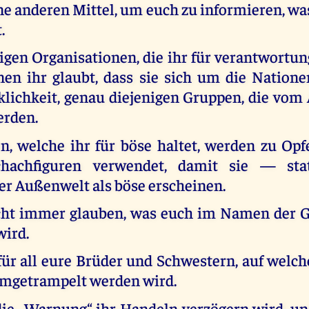
ne anderen Mittel, um euch zu informieren, wa
.
gen Organisationen, die ihr für verantwortun
en ihr glaubt, dass sie sich um die Natio
klichkeit, genau diejenigen Gruppen, die vom
erden.
n, welche ihr für böse haltet, werden zu Op
hachfiguren verwendet, damit sie — st
er Außenwelt als böse erscheinen.
icht immer glauben, was euch im Namen der G
wird.
für all eure Brüder und Schwestern, auf welc
mgetrampelt werden wird.
die „Warnung“ ihr Handeln verzögern wird, un