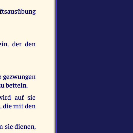
aftsausübung
ein, der den
ie gezwungen
u betteln.
ird auf sie
, die mit den
n sie dienen,