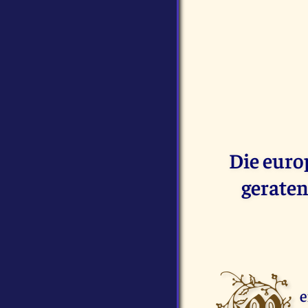
Die euro
geraten,
e