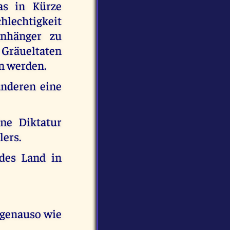
as in Kürze
hlechtigkeit
Anhänger zu
 Gräueltaten
en werden.
 anderen eine
ine Diktatur
lers.
des Land in
 genauso wie