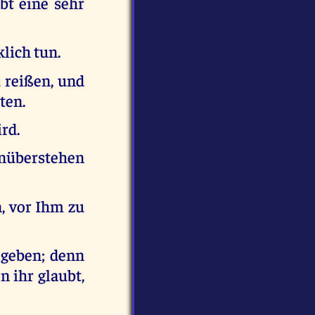
ibt eine sehr
klich tun.
 reißen, und
ten.
rd.
nüberstehen
, vor Ihm zu
egeben; denn
n ihr glaubt,