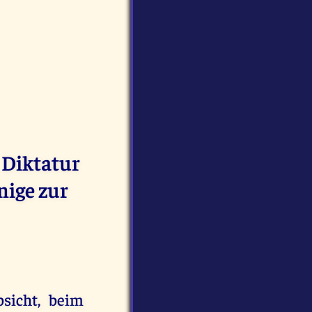
 Diktatur
enige zur
bsicht, beim