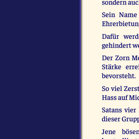
sondern auc
Sein Name 
Ehrerbietun
Dafür werd
gehindert we
Der Zorn Me
Stärke err
bevorsteht.
So viel Zers
Hass auf Mic
Satans vier
dieser Grup
Jene böse