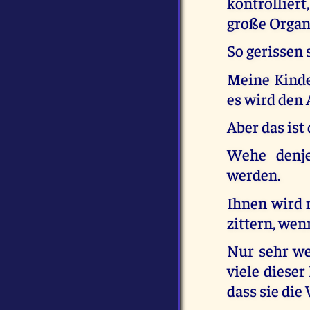
kontrolliert
große Organ
So gerissen 
Meine Kinde
es wird den 
Aber das ist
Wehe denje
werden.
Ihnen wird 
zittern, wen
Nur sehr we
viele dieser
dass sie die