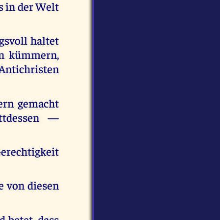
s in der Welt
gsvoll haltet
nen kümmern,
 Antichristen
fern gemacht
attdessen —
erechtigkeit
he von diesen
d betet, dass