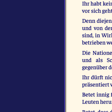
Ihr habt kei
vor sich geht
Denn diejeni
und von den
sind, in Wir
betrieben w
Die Natione
und als Sc
gegenüber d
Ihr dürft n
präsentiert 
Betet innig 
Leuten heru
Betet, dass 