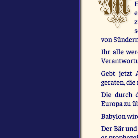
M
H
e
z
s
von Sündern,
Ihr alle wer
Verantwort
Gebt jetzt 
geraten, die 
Die durch 
Europa zu ü
Babylon wir
Der Bär und
es propheze