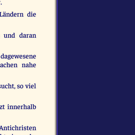
.
Ländern die
n und daran
e dagewesene
rachen nahe
ucht, so viel
zt innerhalb
tichristen