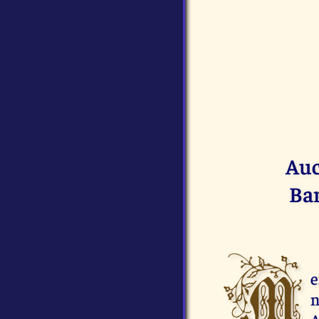
Auc
Bar
M
e
n