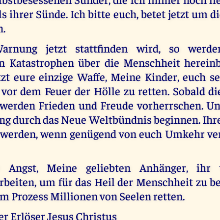
 ihrer Sünde. Ich bitte euch, betet jetzt um 
n.
rnung jetzt stattfinden wird, so werd
n Katastrophen über die Menschheit herein
tzt eure einzige Waffe, Meine Kinder, euch s
vor dem Feuer der Hölle zu retten. Sobald d
, werden Frieden und Freude vorherrschen. U
ung durch das Neue Weltbündnis beginnen. Ihr
 werden, wenn genügend von euch Umkehr ver
 Angst, Meine geliebten Anhänger, ihr
eiten, um für das Heil der Menschheit zu be
m Prozess Millionen von Seelen retten.
er Erlöser Jesus Christus