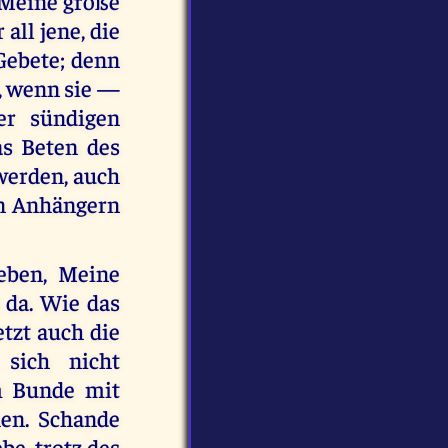
 Meine große
all jene, die
Gebete; denn
, wenn sie —
r sündigen
as Beten des
werden, auch
en Anhängern
eben, Meine
t da. Wie das
tzt auch die
 sich nicht
m Bunde mit
hen. Schande
be, trotz des