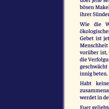
bösen Makels
ihrer Sünde
Wie die Wa
ökologische
Gebet ist je
Menschheit 
vorüber ist
die Verfolg
geschwächt
innig beten.
Habt keine
zusammenarb
werdet in de
Euer geliebt