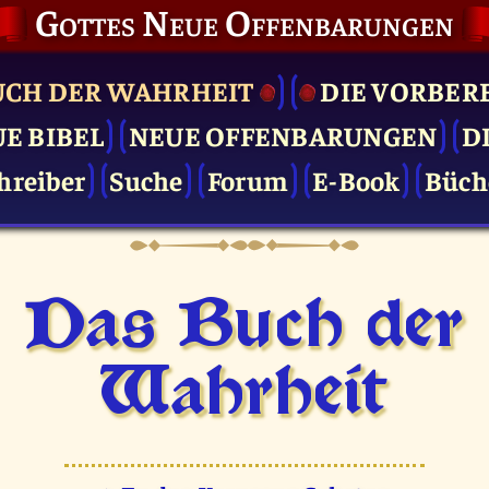
Gottes Neue Offenbarungen
UCH DER WAHRHEIT
DIE VOR­BER
UE BIBEL
NEUE OFFENBARUNGEN
D
hreiber
Suche
Forum
E-Book
Büch
Das Buch der
Wahrheit