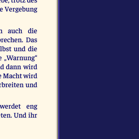
die Vergebung
en auch die
brechen. Das
elbst und die
ie „Warnung“
nd dann wird
e Macht wird
breiten und
 werdet eng
ten. Und ihr