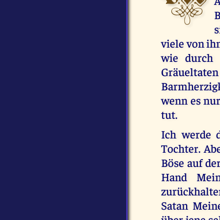
A
B
s
viele von i
wie durch
Gräueltaten
Barmherzigk
wenn es nur
tut.
Ich werde 
Tochter. Abe
Böse auf de
Hand Meine
zurückhalt
Satan Meine
über jene se