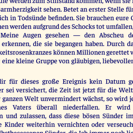
lle werden zum Stillstand kommen, wenn sie
armherzigkeit sehen. Betet an erster Stelle für 
ich in Todsünde befinden. Sie brauchen eure 
hnen werden aufgrund des Schocks tot umfallen
 Meine Augen gesehen — den Abscheu de
 erkennen, die sie begangen haben. Durch d
eitsrosenkranzes können Millionen gerettet 
 eine kleine Gruppe von gläubigen, liebevoll
dir für dieses große Ereignis kein Datum g
r sei versichert, die Zeit ist jetzt für die Wel
r ganzen Welt unvermindert wächst, so wird je
s Vaters überall niederfallen. Er wird
en und zulassen, dass diese bösen Sünder i
 Kinder weiterhin vernichten oder verseuc
lbstbesessenen Sünder, die Ich immer noch lie