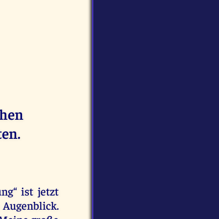
chen
ten.
ng“ ist jetzt
 Augenblick.