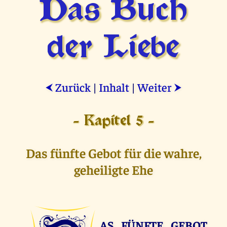
Das Buch
der Liebe
Zurück
|
Inhalt
|
Weiter
⮜
⮞
- Kapitel 5 -
Das fünfte Gebot für die wahre,
geheiligte Ehe
AS FÜNFTE GEBOT