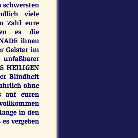
n schwersten
dlich viele
en Zahl eure
nen es die
GNADE ihnen
r Geister im
 unfaßbarer
ES HEILIGEN
er Blindheit
ahrlich ohne
s auf euren
 vollkommen
ange in den
s es vergeben