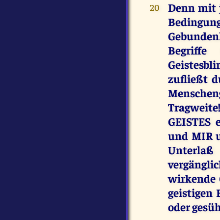
Denn mit 
20
Bedingun
Gebundenh
Begriff
Geistesbl
zufließt 
Menschen
Tragweite
GEISTES e
und MIR u
Unterlaß 
vergängli
wirkende
geistigen 
oder gesüh