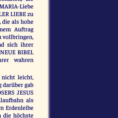
S-MARIA-Liebe
LLER LIEBE zu
 die als hohe
nem Auftrag
 vollbringen,
d sich ihrer
e NEUE BIBEL
hrer wahren
icht leicht,
g darüber gab
ÖSERS JESUS
aufbahn als
m Erdenleibe
 die höchste