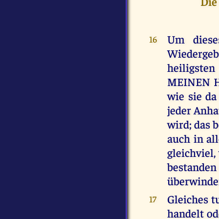
Die
Um diese
16
Wiedergeb
heiligsten
MEINEN H
wie sie da
jeder Anha
wird; das 
auch in a
gleichviel
bestanden
überwinden
Gleiches t
17
handelt od