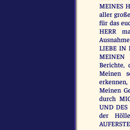
MEINES HE
aller groß
für das eu
HERR ma
Ausnahm
LIEBE IN 
MEINEN 
Berichte,
Meinen sc
erkennen
Meinen Ge
durch MI
UND DES 
der Höll
AUFERSTEH