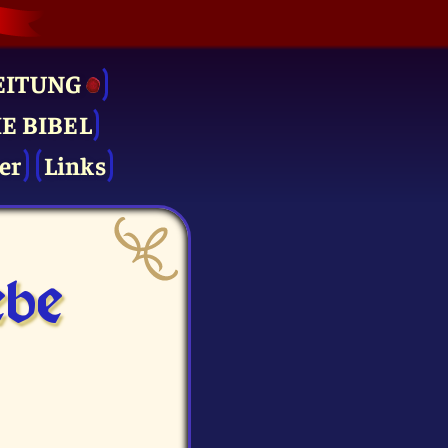
EITUNG
IE BIBEL
er
Links
be