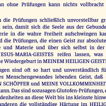
nn ohne Prüfungen kann nichts vollbrach
 die Prüfungen schließlich unvorstellbar gr
 sein, damit sich die Seele aus der Gebunde
erie in die wahre Freiheit aufschwingen k
d die Prüfungen, die einen Geist zur absolut
e und Materie und über sich selbst in de
ESUS-MARIA-GEISTES reifen lassen, was
ie Wiedergeburt in MEINEM HEILIGEN GEISTE
ngen sind oft so hart und unverständlich fü
es Menschengewandes lebenden Geist, daß
N SCHÖPFER und MEINE VOLLKOMMENHEIT 
ann. Das sind sozusagen Glutofen-Prüfungen, d
denheiten an diese Welt bis ins kleinste hi
nderen die vollständige Härtung im HEIL