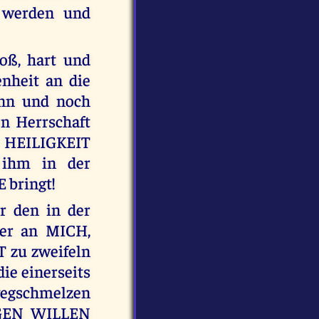
t werden und
oß, hart und
nheit an die
ann und noch
en Herrschaft
r HEILIGKEIT
 ihm in der
 bringt!
r den in der
 er an MICH,
zu zweifeln
ie einerseits
nwegschmelzen
IGEN WILLEN