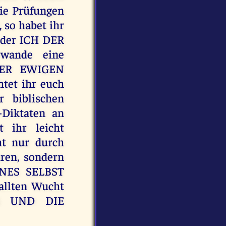
ie Prüfungen
 so habet ihr
Weder ICH DER
wande eine
DER EWIGEN
et ihr euch
biblischen
-Diktaten an
 ihr leicht
t nur durch
ren, sondern
INES SELBST
llten Wucht
NG UND DIE