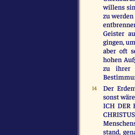
willens si
zu werden 
entbrennen
Geister a
gingen, um
aber oft 
hohen Auf
zu ihrer
Bestimmun
Der Erden
14
sonst wäre
ICH DER 
CHRISTUS!
Menschens
stand, ge