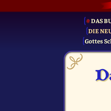
DAS B
DIE NE
Gottes Sc
D