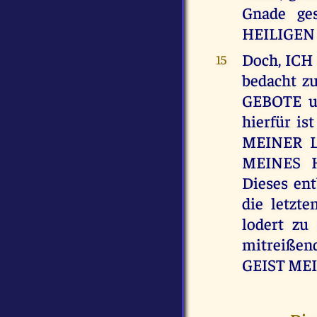
Gnade ge
HEILIGEN
Doch, ICH 
15
bedacht zu
GEBOTE un
hierfür i
MEINER LI
MEINES H
Dieses en
die letzt
lodert zu
mitreißen
GEIST ME