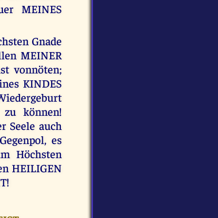
euer MEINES
öchsten Gnade
füllen MEINER
st vonnöten;
eines KINDES
Wiedergeburt
 zu können!
r Seele auch
Gegenpol, es
zum Höchsten
den HEILIGEN
T!