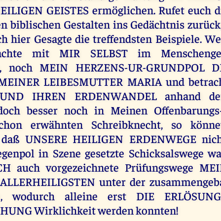
ILIGEN GEISTES ermöglichen. Rufet euch d
en biblischen Gestalten ins Gedächtnis zurück,
ch hier Gesagte die treffendsten Beispiele. 
chte mit MIR SELBST im Menschenge
e, noch MEIN HERZENS-UR-GRUNDPOL 
MEINER LEIBESMUTTER MARIA und betracht
UND IHREN ERDENWANDEL anhand der 
 doch besser noch in Meinen Offenbarungs
hon erwähnten Schreibknecht, so könnet
, daß UNSERE HEILIGEN ERDENWEGE nich
genpol in Szene gesetzte Schicksalswege wa
CH auch vorgezeichnete Prüfungswege ME
ALLERHEILIGSTEN unter der zusammengeba
e, wodurch alleine erst DIE ERLÖSU
UNG Wirklichkeit werden konnten!