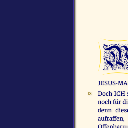
JESUS-MA
Doch ICH s
13
noch für d
denn dies
aufraffen
Offenbarun