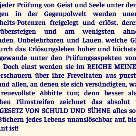
jeder Prüfung von Geist und Seele unter de
gen in der Gegenpolwelt werden unen
eits-Potenzen freigelegt und erlöst, der
e übersteigen und am wenigsten ah
inden, Unbelehrbaren und Lauen, welche 
durch das Erlösungsleben hoher und höchste
gewande unter den Prüfungsaspekten von
! Doch einst werden sie im REICHE MEIN
rschauern über ihre Freveltaten aus purst
nd allen, an denen sie sich versündigten, w
reuevollste Abbitte tun; denn besser al
chen Filmstreifen zeichnet das absolut
 GESETZ VON SCHULD UND SÜHNE alles sol
Büchern jedes Lebens unauslöschbar auf, bi
nt ist!