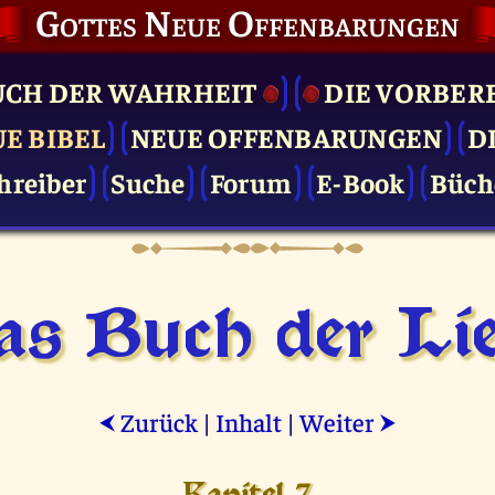
Gottes Neue Offenbarungen
UCH DER WAHRHEIT
DIE VOR­BER
UE BIBEL
NEUE OFFENBARUNGEN
D
hreiber
Suche
Forum
E-Book
Büch
as Buch der Lie
Zurück
|
Inhalt
|
Weiter
⮜
⮞