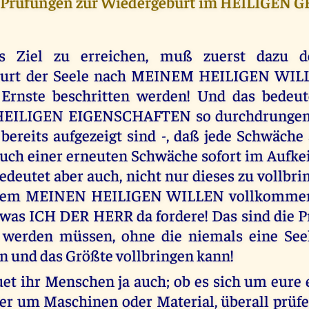
 Prüfungen zur Wiedergeburt im HEILIGEN G
s Ziel zu erreichen, muß zuerst dazu 
urt der Seele nach MEINEM HEILIGEN WIL
 Ernste beschritten werden! Und das bedeut
EILIGEN EIGENSCHAFTEN so durchdrungen 
 bereits aufgezeigt sind -, daß jede Schwäche
uch einer erneuten Schwäche sofort im Aufke
bedeutet aber auch, nicht nur dieses zu vollbr
llem MEINEN HEILIGEN WILLEN vollkommen 
, was ICH DER HERR da fordere! Das sind die P
 werden müssen, ohne die niemals eine Seel
 und das Größte vollbringen kann!
uet ihr Menschen ja auch; ob es sich um eure 
er um Maschinen oder Material, überall prüfe