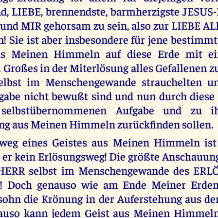
nd, LIEBE, brennendste, barmherzigste JESU
und MIR gehorsam zu sein, also zur LIEBE A
! Sie ist aber insbesondere für jene bestimmt,
us Meinen Himmeln auf diese Erde mit ei
 Großes in der Miterlösung alles Gefallenen zu
selbst im Menschengewande strauchelten un
gabe nicht bewußt sind und nun durch dies
 selbstübernommenen Aufgabe und zu i
g aus Meinen Himmeln zurückfinden sollen.
weg eines Geistes aus Meinen Himmeln ist n
 er kein Erlösungsweg! Die größte Anschauun
HERR selbst im Menschengewande des ERL
 Doch genauso wie am Ende Meiner Erdenl
ohn die Krönung in der Auferstehung aus de
nauso kann jedem Geist aus Meinen Himmeln