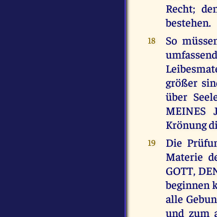
Recht; de
bestehen.
So müssen
18
umfassend
Leibesmat
größer sin
über Seel
MEINES J
Krönung d
Die Prüfu
19
Materie d
GOTT, DE
beginnen k
alle Gebun
und zum a