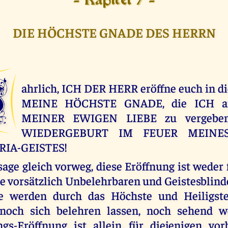
- Kapitel 7 -
DIE HÖCHSTE GNADE DES HERRN
W
ahrlich, ICH DER HERR eröffne euch in d
MEINE HÖCHSTE GNADE, die ICH a
MEINER EWIGEN LIEBE zu vergeben
WIEDERGEBURT IM FEUER MEINES
RIA-GEISTES!
age gleich vorweg, diese Eröffnung ist weder 
ie vorsätzlich Unbelehrbaren und Geistesblin
e werden durch das Höchste und Heiligst
, noch sich belehren lassen, noch sehend w
gs-Eröffnung ist allein für diejenigen vor