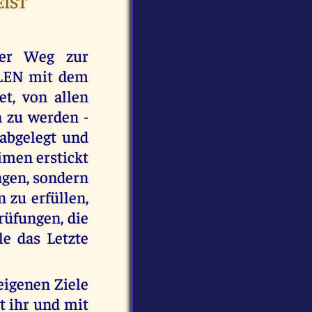
EIST
der Weg zur
LEN mit dem
et, von allen
zu werden -
 abgelegt und
imen erstickt
ingen, sondern
zu erfüllen,
rüfungen, die
e das Letzte
eigenen Ziele
t ihr und mit