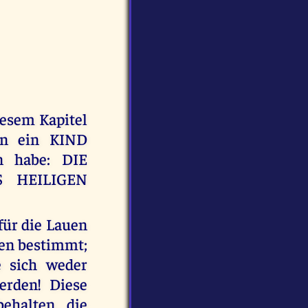
iesem Kapitel
n ein KIND
 habe: DIE
 HEILIGEN
für die Lauen
den bestimmt;
e sich weder
erden! Diese
behalten, die