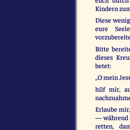
Kindern zum
Diese weni
eure Seel
vorzubereit
Bitte berei
dieses Kreu
betet:
„O mein Jes
hilf mir, 
nachzuahmen
Erlaube mir
— während d
retten, d