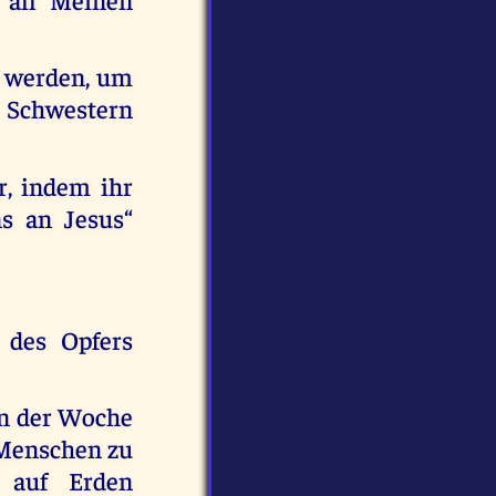
 werden, um
Schwestern
r, indem ihr
ns an Jesus“
 des Opfers
in der Woche
 Menschen zu
 auf Erden