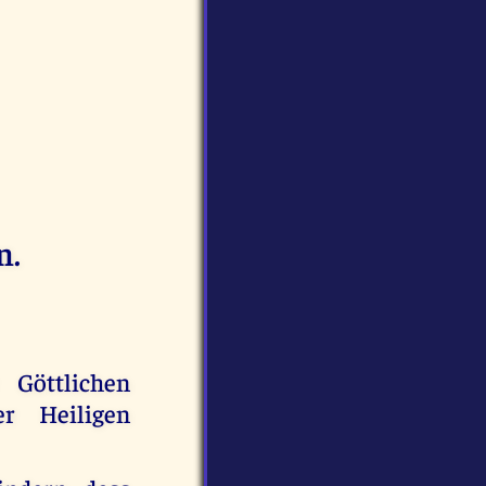
n.
Göttlichen
r Heiligen