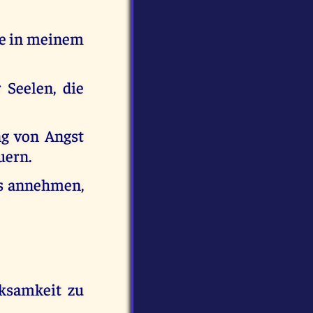
ude in meinem
 Seelen, die
ng von Angst
uern.
es annehmen,
ksamkeit zu