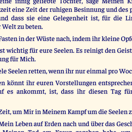
ine innig geliebte Tochter, sage Meinen K
zeit eine Zeit der ruhigen Besinnung und des
und dass sie eine Gelegenheit ist, für die L
r Welt zu beten.
sten in der Wüste nach, indem ihr kleine Opfe
st wichtig für eure Seelen. Es reinigt den Geist
ung für Mich.
ele Seelen retten, wenn ihr nur einmal pro Woc
en könnt ihr euren Vorstellungen entsprechen
uf es ankommt, ist, dass ihr diesen Tag fü
 Zeit, um Mir in Meinem Kampf um die Seelen z
Mein Leben auf Erden nach und über das Gesch
 Meinen Tod am Kreuz gegeben habe, um