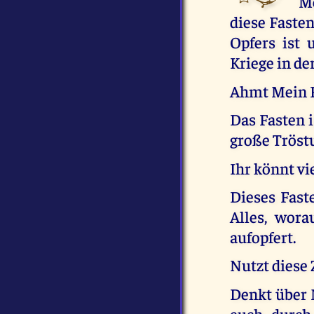
Me
diese Fasten
Opfers ist 
Kriege in de
Ahmt Mein Fa
Das Fasten i
große Tröst
Ihr könnt vi
Dieses Fast
Alles, wora
aufopfert.
Nutzt diese
Denkt über 
euch durch