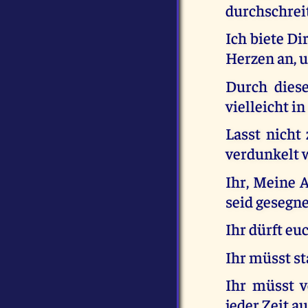
durchschrei
Ich biete Di
Herzen an, u
Durch diese
vielleicht i
Lasst nicht
verdunkelt w
Ihr, Meine 
seid gesegne
Ihr dürft e
Ihr müsst st
Ihr müsst 
jeder Zeit a