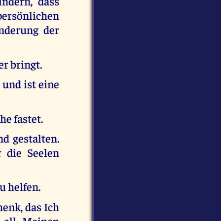
indern, dass
 persönlichen
inderung der
r bringt.
 und ist eine
he fastet.
d gestalten.
r die Seelen
u helfen.
enk, das Ich
 all Meinen