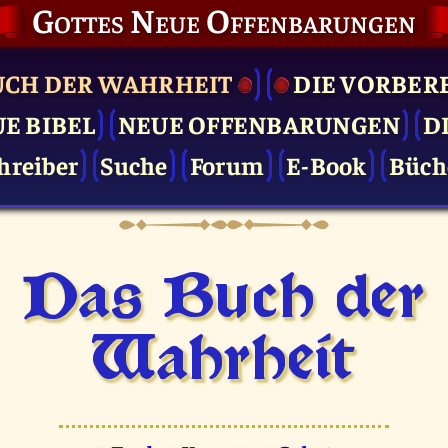
Gottes Neue Offenbarungen
UCH DER WAHRHEIT
DIE VOR­BER
UE BIBEL
NEUE OFFENBARUNGEN
D
hreiber
Suche
Forum
E-Book
Büch
Das Buch der
Wahrheit