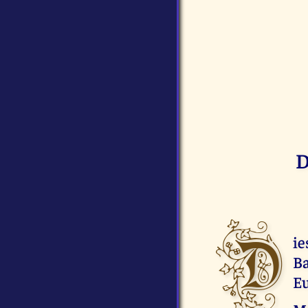
D
D
i
B
Eu