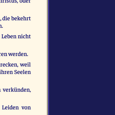
hristus, oder
, die bekehrt
n.
r Leben nicht
eren werden.
recken, weil
 ihren Seelen
h verkünden,
 Leiden von