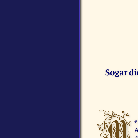
Sogar di
M
e
A