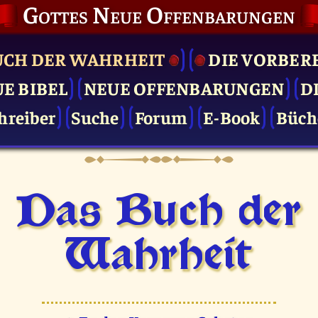
Gottes Neue Offenbarungen
UCH DER WAHRHEIT
DIE VOR­BER
UE BIBEL
NEUE OFFENBARUNGEN
D
hreiber
Suche
Forum
E-Book
Büch
Das Buch der
Wahrheit