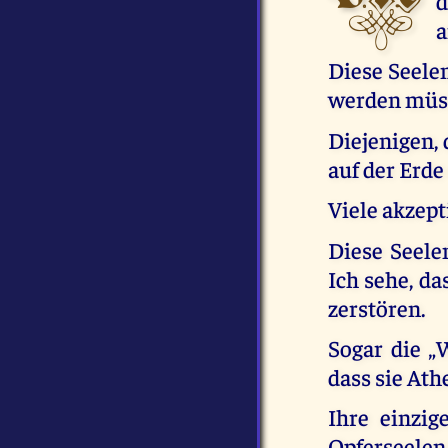
d
a
Diese Seelen
werden müss
Diejenigen, 
auf der Erde
Viele akzept
Diese Seele
Ich sehe, da
zerstören.
Sogar die „
dass sie Ath
Ihre einzi
Opferseelen