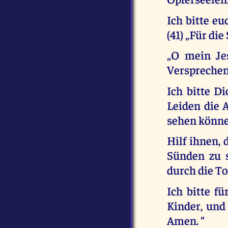
Ich bitte eu
(41) „Für di
„O mein Je
Versprechen 
Ich bitte D
Leiden die 
sehen könne
Hilf ihnen,
Sünden zu s
durch die T
Ich bitte f
Kinder, und
Amen. “