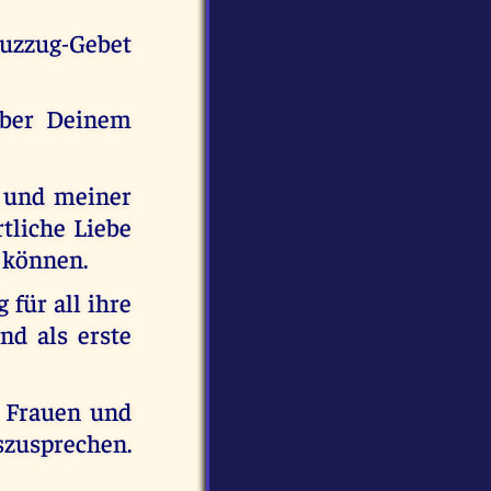
reuzzug-Gebet
über Deinem
e und meiner
tliche Liebe
 können.
für all ihre
nd als erste
, Frauen und
szusprechen.