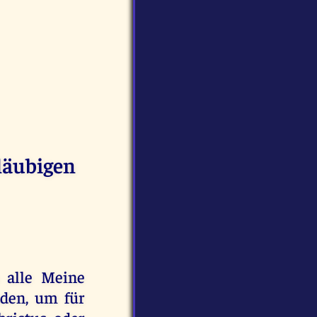
gläubigen
h alle Meine
nden, um für