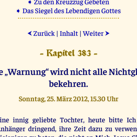
➧ Zu den Kreuzzug Gebeten
➧ Das Siegel des Lebendigen Gottes
Zurück
|
Inhalt
|
Weiter
⮜
⮞
- Kapitel 383 -
e „Warnung“ wird nicht alle Nicht
bekehren.
Sonntag, 25. März 2012, 15.30 Uhr
ine innig geliebte Tochter, heute bitte Ic
nhänger dringend, ihre Zeit dazu zu verwe