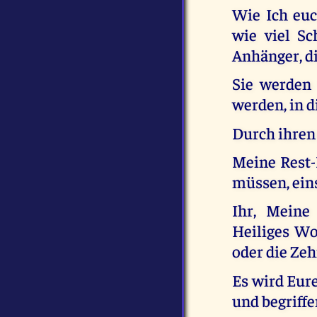
Wie Ich euc
wie viel S
Anhänger, d
Sie werden
werden, in d
Durch ihren 
Meine Rest-
müssen, eins
Ihr, Meine
Heiliges Wo
oder die Ze
Es wird Eure
und begriffe