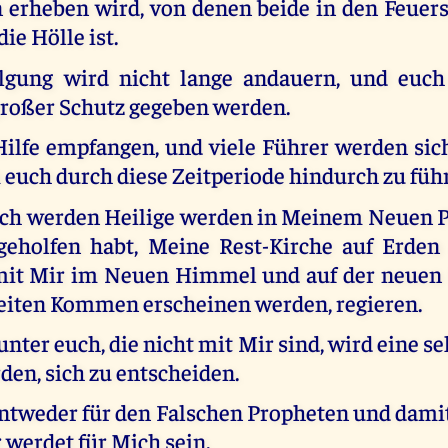
n erheben wird, von denen beide in den Feuer
ie Hölle ist.
olgung wird nicht lange andauern, und euch
großer Schutz gegeben werden.
Hilfe empfangen, und viele Führer werden sic
 euch durch diese Zeitperiode hindurch zu füh
uch werden Heilige werden in Meinem Neuen P
geholfen habt, Meine Rest-Kirche auf Erden
mit Mir im Neuen Himmel und auf der neuen E
ten Kommen erscheinen werden, regieren.
nter euch, die nicht mit Mir sind, wird eine se
en, sich zu entscheiden.
entweder für den Falschen Propheten und dami
r werdet für Mich sein.