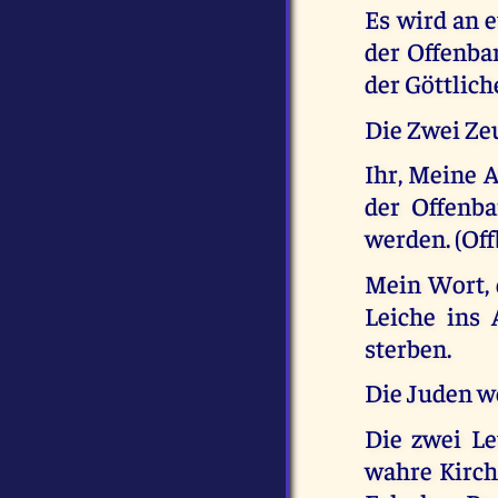
Es wird an e
der Offenba
der Göttlic
Die Zwei Ze
Ihr, Meine A
der Offenb
werden. (Offb.
Mein Wort, 
Leiche ins
sterben.
Die Juden w
Die zwei Le
wahre Kirc