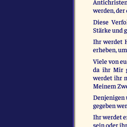
Antichriste
werden, der d
Diese Verf
Stärke und 
Ihr werdet 
erheben, um
Viele von e
da ihr Mir 
werdet ihr 
Meinem Zwei
Denjenigen u
gegeben werd
Ihr werdet 
sein oder ih