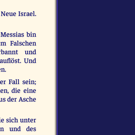
Neue Israel.
 Messias bin
em Falschen
rbannt und
auflöst. Und
en.
r Fall sein;
en, die eine
us der Asche
ie sich unter
ten und des