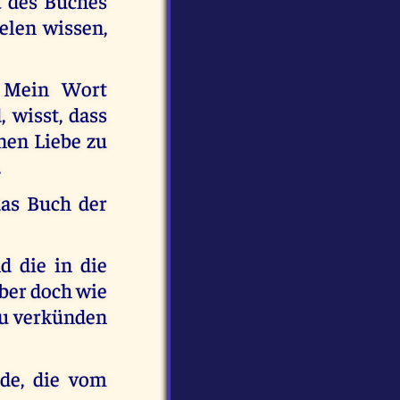
t des Buches
elen wissen,
h Mein Wort
 wisst, dass
nen Liebe zu
.
 das Buch der
d die in die
aber doch wie
 zu verkünden
de, die vom