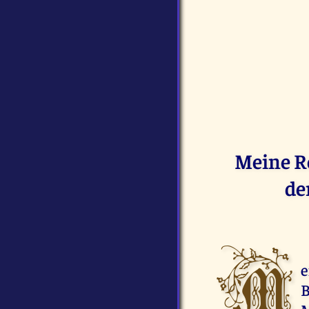
Meine Re
de
M
e
B