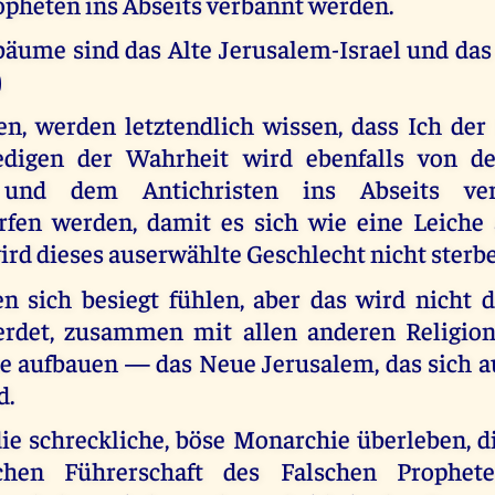
opheten ins Abseits verbannt werden.
bäume sind das Alte Jerusalem-Israel und das 
)
den, werden letztendlich wissen, dass Ich der
edigen der Wahrheit wird ebenfalls von d
 und dem Antichristen ins Abseits ve
fen werden, damit es sich wie eine Leiche 
rd dieses auserwählte Geschlecht nicht sterb
n sich besiegt fühlen, aber das wird nicht de
rdet, zusammen mit allen anderen Religion
e aufbauen — das Neue Jerusalem, das sich a
d.
ie schreckliche, böse Monarchie überleben, d
chen Führerschaft des Falschen Prophe