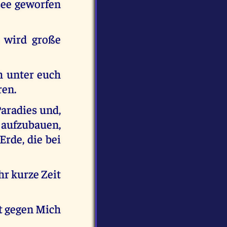
see geworfen
 wird große
h unter euch
ren.
aradies und,
 aufzubauen,
rde, die bei
hr kurze Zeit
t gegen Mich