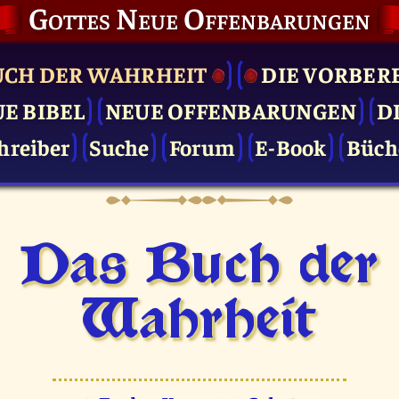
Gottes Neue Offenbarungen
UCH DER WAHRHEIT
DIE VOR­BER
UE BIBEL
NEUE OFFENBARUNGEN
D
hreiber
Suche
Forum
E-Book
Büch
Das Buch der
Wahrheit