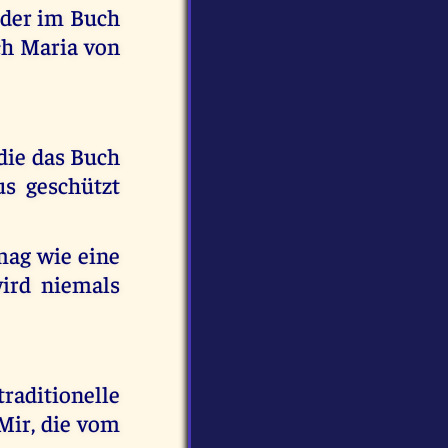
g der im Buch
ch Maria von
 die das Buch
s geschützt
mag wie eine
ird niemals
raditionelle
ir, die vom