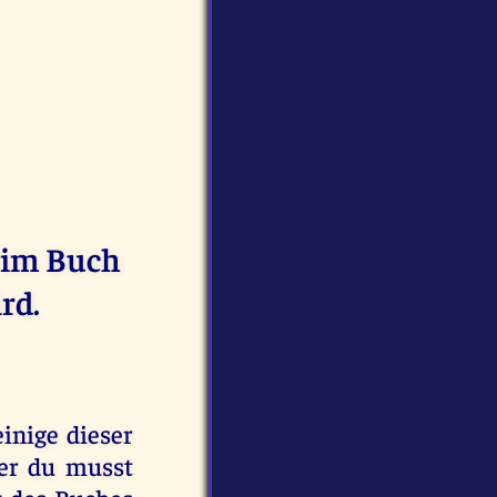
e im Buch
rd.
einige dieser
ber du musst