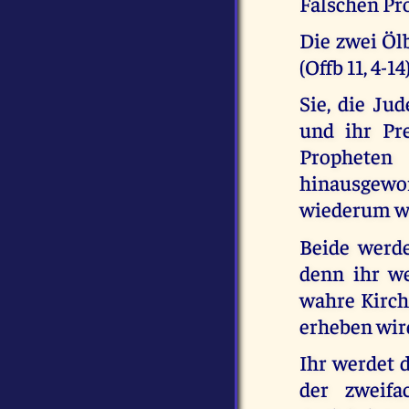
Falschen Pr
Die zwei Öl
(Offb 11, 4-14
Sie, die Ju
und ihr Pr
Propheten
hinausgewor
wiederum wi
Beide werde
denn ihr we
wahre Kirch
erheben wir
Ihr werdet d
der zweifa