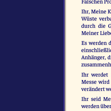
Falschen Pr
Ihr, Meine K
Wüste verb
durch die 
Meiner Lieb
Es werden d
einschließ
Anhänger, d
zusammenha
Ihr werdet
Messe wird 
verändert w
Ihr seid M
werden über