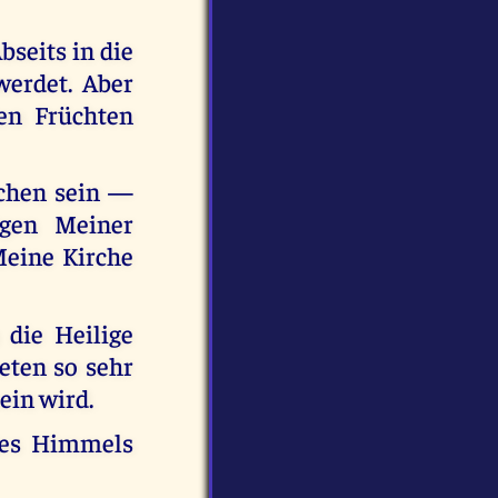
bseits in die
erdet. Aber
en Früchten
rchen sein —
igen Meiner
Meine Kirche
die Heilige
eten so sehr
ein wird.
des Himmels