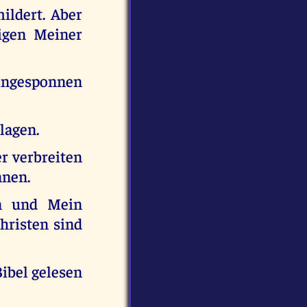
ildert. Aber
igen Meiner
ingesponnen
lagen.
r verbreiten
nnen.
en und Mein
hristen sind
Bibel gelesen