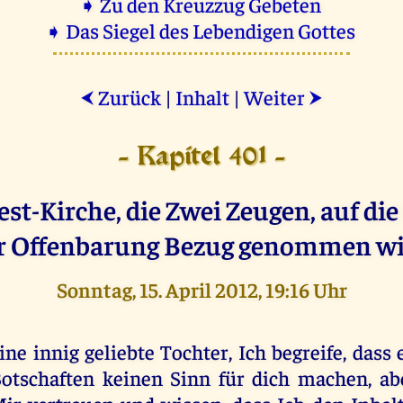
➧ Zu den Kreuzzug Gebeten
➧ Das Siegel des Lebendigen Gottes
Zurück
|
Inhalt
|
Weiter
⮜
⮞
- Kapitel 401 -
st-Kirche, die Zwei Zeugen, auf di
r Offenbarung Bezug genommen wi
Sonntag, 15. April 2012, 19:16 Uhr
ine innig geliebte Tochter, Ich begreife, dass 
otschaften keinen Sinn für dich machen, a