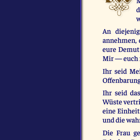
M
d
w
An diejeni
annehmen, d
eure Demut 
Mir — euch 
Ihr seid Mei
Offenbarun
Ihr seid da
Wüste vertri
eine Einheit
und die wahr
Die Frau g