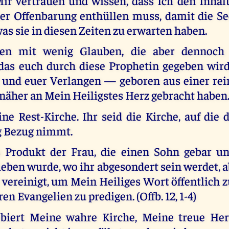
ir vertrauen und wissen, dass Ich den Inhal
er Offenbarung enthüllen muss, damit die Se
as sie in diesen Zeiten zu erwarten haben.
gen mit wenig Glauben, die aber dennoc
as euch durch diese Prophetin gegeben wird,
und euer Verlangen — geboren aus einer rei
näher an Mein Heiligstes Herz gebracht haben
ne Rest-Kirche. Ihr seid die Kirche, auf die
g Bezug nimmt.
s Produkt der Frau, die einen Sohn gebar un
eben wurde, wo ihr abgesondert sein werdet, 
 vereinigt, um Mein Heiliges Wort öffentlich
en Evangelien zu predigen. (Offb. 12, 1-4)
ebiert Meine wahre Kirche, Meine treue Her