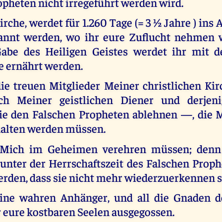
opheten nicht irregeführt werden wird.
irche, werdet für 1.260 Tage (= 3 ½ Jahre ) ins A
annt werden, wo ihr eure Zuflucht nehmen w
Gabe des Heiligen Geistes werdet ihr mit d
e ernährt werden.
ie treuen Mitglieder Meiner christlichen Ki
lich Meiner geistlichen Diener und derjen
ie den Falschen Propheten ablehnen —, die 
lten werden müssen.
 Mich im Geheimen verehren müssen; denn 
unter der Herrschaftszeit des Falschen Proph
erden, dass sie nicht mehr wiederzuerkennen s
eine wahren Anhänger, und all die Gnaden 
 eure kostbaren Seelen ausgegossen.