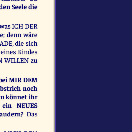
en Seele die
, was ICH DER
; denn wäre
ADE, die sich
 eines Kindes
N WILLEN zu
n bei MIR DEM
Abstrich noch
nn könnet ihr
n ein NEUES
zaudern?
Das