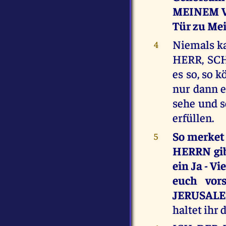
MEINEM VA
Tür zu Me
Niemals ka
4
HERR, SC
es so, so 
nur dann e
sehe und 
erfüllen.
So merket 
5
HERRN gibt
ein Ja - V
euch vor
JERUSALE
haltet ihr 