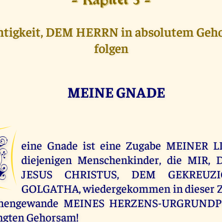
- Kapitel 3 -
htigkeit, DEM HERRN in absolutem Geh
folgen
MEINE GNADE
M
eine Gnade ist eine Zugabe MEINER LI
diejenigen Menschenkinder, die MIR,
JESUS CHRISTUS, DEM GEKREUZ
GOLGATHA, wiedergekommen in dieser Ze
hengewande MEINES HERZENS-URGRUNDPO
ngten Gehorsam!