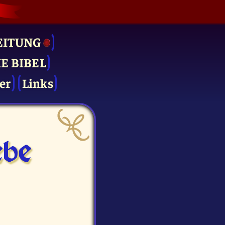
EITUNG
IE BIBEL
er
Links
be