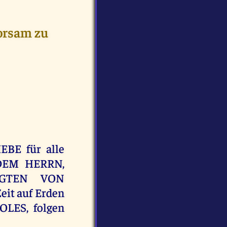
orsam zu
EBE für alle
 DEM HERRN,
IGTEN VON
it auf Erden
LES, folgen