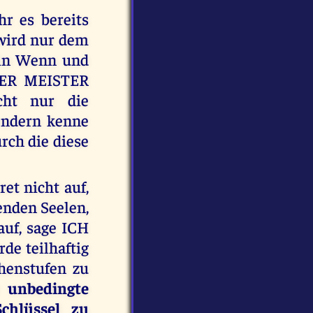
hr es bereits
 wird nur dem
in Wenn und
 DER MEISTER
ht nur die
sondern kenne
urch die diese
t nicht auf,
nden Seelen,
auf, sage ICH
de teilhaftig
henstufen zu
 unbedingte
chlüssel zu