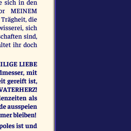
e sich in den
 vor MEINEM
Trägheit, die
wisserei, sich
chaften sind,
tet ihr doch
EILIGE LIEBE
dmesser, mit
 gereift ist,
 VATERHERZ!
enzeiten als
de ausspeien
mmer bleiben!
poles ist und