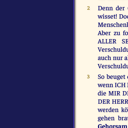
Denn der G
2
wisset! Do
Menschenk
Aber zu f
ALLER SE
Verschuldu
auch nur al
Verschuldu
So beuget
3
wenn ICH 
die MIR DE
DER HERR, 
werden kö
gehen br
Gehorsam