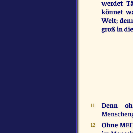
werdet T
könnet wa
Welt; den
groß in d
Denn o
11
Menschenge
Ohne ME
12