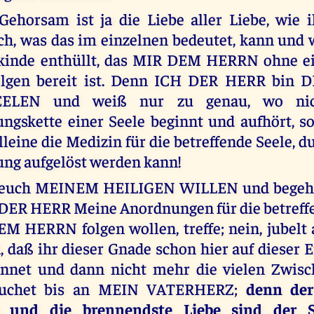
ehorsam ist ja die Liebe aller Liebe, wie i
ch, was das im einzelnen bedeutet, kann und
inde enthüllt, das MIR DEM HERRN ohne e
olgen bereit ist. Denn ICH DER HERR bin
ELEN und weiß nur zu genau, wo nic
ngskette einer Seele beginnt und aufhört, 
leine die Medizin für die betreffende Seele, d
ng aufgelöst werden kann!
 euch MEINEM HEILIGEN WILLEN und begehre
DER HERR Meine Anordnungen für die betreffe
M HERRN folgen wollen, treffe; nein, jubelt 
daß ihr dieser Gnade schon hier auf dieser Er
nnet und dann nicht mehr die vielen Zwisc
auchet bis an MEIN VATERHERZ;
denn der
 und die brennendste Liebe sind der S