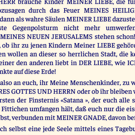
ERR brauche Kinder MEINER LIEBE, die f
zusagen durch das Feuer MEINES HEILI
dann als wahre Säulen MEINER LIEBE dazuste
kste Gegenpolsturm nicht mehr umwerfe
r MEINES NEUEN JERUSALEMS stehen schon! 
, ob ihr zu jenen Kindern Meiner LIEBE gehöre
n wollen an dieser so herrlichen Stadt, die 
 einer den anderen liebt in DER LIEBE, wie 
nkte auf diese Erde!
s also an euch, ihr Meine Menschenkinder, zu
RES GOTTES UND HERRN oder ob ihr bleiben w
sten der Finsternis «Satana », der euch alle 
 Fittichen umfangen hält, daß euch nur die eis
lbst, verbunden mit MEINER GNADE, davon bef
ich selbst eine jede Seele mittels eines Tageb