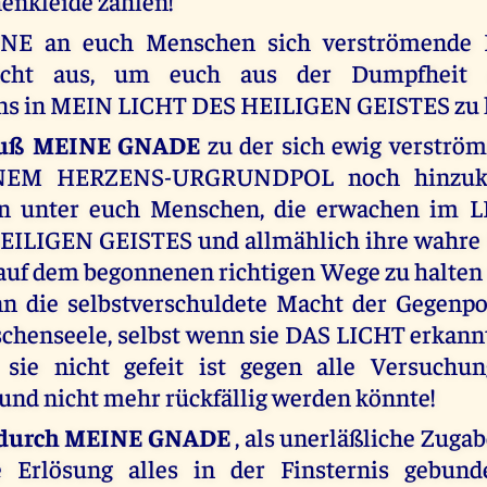
enkleide zählen!
E an euch Menschen sich verströmende L
nicht aus, um euch aus der Dumpfheit 
ns in MEIN LICHT DES HEILIGEN GEISTES zu 
uß MEINE GNADE
zu der sich ewig verströ
NEM HERZENS-URGRUNDPOL noch hinzu
en unter euch Menschen, die erwachen im 
ILIGEN GEISTES und allmählich ihre wahr
auf dem begonnenen richtigen Wege zu halten
n die selbstverschuldete Macht der Gegenpol
chenseele, selbst wenn sie DAS LICHT erkannt
 sie nicht gefeit ist gegen alle Versuchu
 und nicht mehr rückfällig werden könnte!
r durch MEINE GNADE
, als unerläßliche Zug
e Erlösung alles in der Finsternis gebun