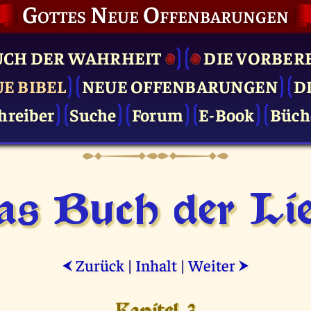
Gottes Neue Offenbarungen
UCH DER WAHRHEIT
DIE VOR­BER
UE BIBEL
NEUE OFFENBARUNGEN
D
hreiber
Suche
Forum
E-Book
Büch
as Buch der Lie
Zurück
|
Inhalt
|
Weiter
⮜
⮞