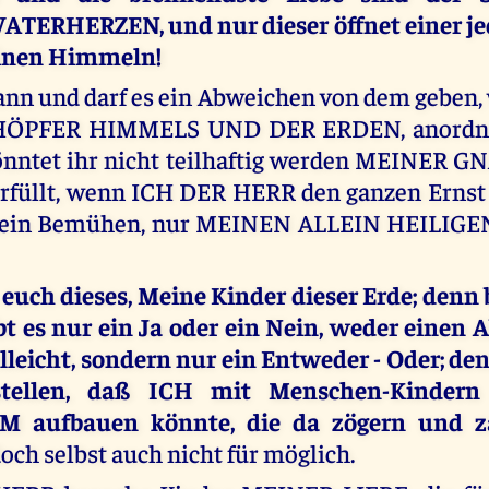
TERHERZEN, und nur dieser öffnet einer jed
inen Himmeln!
nn und darf es ein Abweichen von dem geben
HÖPFER HIMMELS UND DER ERDEN, anordne
könntet ihr nicht teilhaftig werden MEINER GN
rfüllt, wenn ICH DER HERR den ganzen Ernst
sein Bemühen, nur MEINEN ALLEIN HEILIGE
euch dieses, Meine Kinder dieser Erde; den
 es nur ein Ja oder ein Nein, weder einen 
ielleicht, sondern nur ein Entweder - Oder; de
stellen, daß ICH mit Menschen-Kinder
M aufbauen könnte, die da zögern und 
doch selbst auch nicht für möglich.