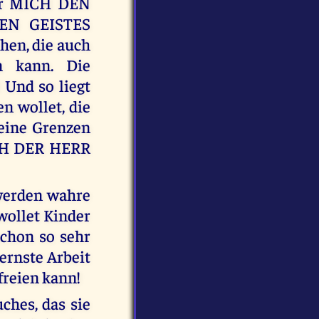
ür MICH DEN
GEN GEISTES
hen, die auch
n kann. Die
Und so liegt
n wollet, die
keine Grenzen
ICH DER HERR
 werden wahre
ollet Kinder
schon so sehr
ernste Arbeit
reien kann!
uches, das sie