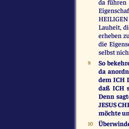
da führen 
Eigensch
HEILIGEN A
Lauheit, d
erheben zu
die Eigen
selbst nich
So bekehr
9
da anordn
dem ICH DE
daß ICH s
Denn sagt
JESUS CHR
möchte und
Überwindet
10