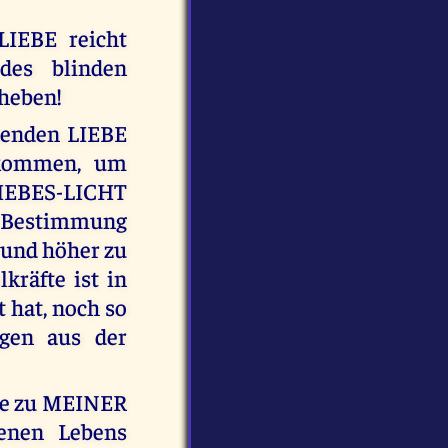
IEBE reicht
des blinden
heben!
menden LIEBE
kommen, um
LIEBES-LICHT
e Bestimmung
 und höher zu
kräfte ist in
 hat, noch so
ngen aus der
abe zu MEINER
denen Lebens