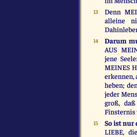
im Mensch
Denn MEIN
13
alleine 
Dahinlebe
Darum m
14
AUS MEI
jene Seel
MEINES HE
erkennen, 
heben; den
jeder Mens
groß, daß
Finsternis
So ist nu
15
LIEBE, di