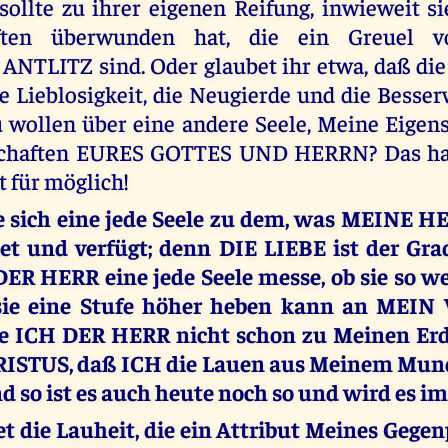
sollte zu ihrer eigenen Reifung, inwieweit si
aften überwunden hat, die ein Greuel
NTLITZ sind. Oder glaubet ihr etwa, daß die 
ie Lieblosigkeit, die Neugierde und die Besser
 wollen über eine andere Seele, Meine Eigens
schaften EURES GOTTES UND HERRN? Das hal
t für möglich!
e sich eine jede Seele zu dem, was MEINE H
et und verfügt; denn DIE LIEBE ist der Gra
R HERR eine jede Seele messe, ob sie so weit
ie eine Stufe höher heben kann an MEIN
e ICH DER HERR nicht schon zu Meinen Erd
ISTUS, daß ICH die Lauen aus Meinem Mun
 so ist es auch heute noch so und wird es i
 die Lauheit, die ein Attribut Meines Gegen