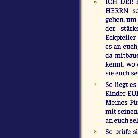
ICH DER H
6
HERRN so
gehen, um 
der stär
Eckpfeile
es an euch
da mitbaue
kennt, wo
sie euch se
So liegt e
7
Kinder EU
Meines Für
mit seinen
an euch se
So prüfe s
8