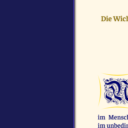
Die Wic
im Mensc
im unbedi