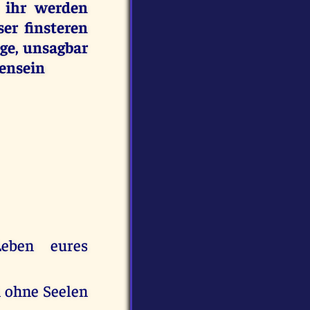
 ihr werden
er finsteren
ge, unsagbar
mensein
eben eures
n ohne Seelen