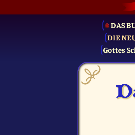
DAS B
DIE NE
Gottes Sc
D